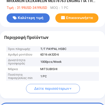
ΜΗΧΑΝΩΝ ΕΚΣΚΑΦΕΩΝ ME078763 ENGING ΓΙΑ ΤΗ
MITSUBISHI 6D16 SK320-6
Τιμή：31.99USD-34.99USD
MOQ：1 PC
Καλύτερη τιμή
Επικοινωνήστε
Περιγραφή Προϊόντων
Όροι πληρωμής
T/T PAYPAL HSBC
Αριθμό μοντέλου
6D16 sk320-6
Δυνατότητα
1000pcs/Week
προσφοράς
Μάρκα
MITSUBISHI
Ποσότητα
1 PC
παραγγελίας min
Δείτε περισσότερων