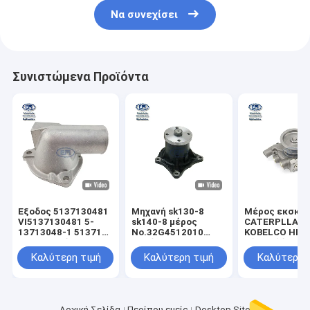
Να συνεχίσει
Συνιστώμενα Προϊόντα
Έξοδος 5137130481
Μηχανή sk130-8
Μέρος εκσκα
VI5137130481 5-
sk140-8 μέρος
CATERPLLAR
13713048-1 513713-
No.32G4512010
KOBELCO HITA
0481 νερού
μερών D04FR
υδραντλία Ass
σωλήνων μερών
εκσκαφέων
μηχανών C9
Καλύτερη τιμή
Καλύτερη τιμή
Καλύτερη 
μηχανών
KOBELCO SANY
εκσκαφέων Kobelco
υδραντλιών
SK120 4BD1 4BG1
SK135SR-2E
SK115SR-2E
Αρχική Σελίδα
Περίπου εμείς
Desktop Site