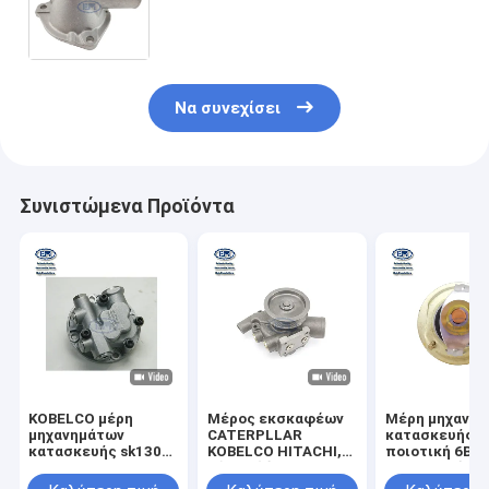
σωλήνων μερών μηχανών
εκσκαφέων Kobelco SK120 4BD1
4BG1
Να συνεχίσει
Συνιστώμενα Προϊόντα
KOBELCO μέρη
Μέρος εκσκαφέων
Μέρη μηχανη
μηχανημάτων
CATERPLLAR
κατασκευής υ
κατασκευής sk130-8
KOBELCO HITACHI,
ποιοτική 6BG
sk135sr-3
υδραντλία Assy
ΘΕΡΜΟΣΤΆΤ
ανταλλακτικά
μηχανών C9
113770-0700