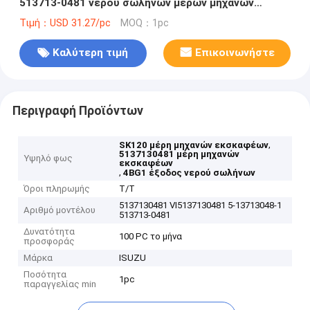
513713-0481 νερού σωλήνων μερών μηχανών
εκσκαφέων Kobelco SK120 4BD1 4BG1
Τιμή：USD 31.27/pc
MOQ：1pc
Καλύτερη τιμή
Επικοινωνήστε
Περιγραφή Προϊόντων
,
SK120 μέρη μηχανών εκσκαφέων
5137130481 μέρη μηχανών
Υψηλό φως
εκσκαφέων
,
4BG1 έξοδος νερού σωλήνων
Όροι πληρωμής
T/T
5137130481 VI5137130481 5-13713048-1
Αριθμό μοντέλου
513713-0481
Δυνατότητα
100 PC το μήνα
προσφοράς
Μάρκα
ISUZU
Ποσότητα
1pc
παραγγελίας min