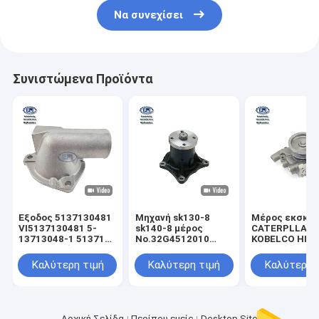
Να συνεχίσει
Συνιστώμενα Προϊόντα
Έξοδος 5137130481
Μηχανή sk130-8
Μέρος εκσκα
VI5137130481 5-
sk140-8 μέρος
CATERPLLAR
13713048-1 513713-
No.32G4512010
KOBELCO HITA
0481 νερού
μερών D04FR
υδραντλία Ass
σωλήνων μερών
εκσκαφέων
μηχανών C9
Καλύτερη τιμή
Καλύτερη τιμή
Καλύτερη 
μηχανών
KOBELCO SANY
εκσκαφέων Kobelco
υδραντλιών
SK120 4BD1 4BG1
SK135SR-2E
SK115SR-2E
Αρχική Σελίδα
Περίπου εμείς
Desktop Site