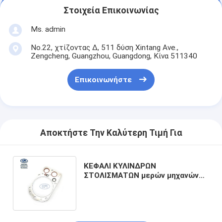
Στοιχεία Επικοινωνίας
Ms. admin
No.22, χτίζοντας Δ, 511 δύση Xintang Ave.,
Zengcheng, Guangzhou, Guangdong, Κίνα 511340
Επικοινωνήστε
Αποκτήστε Την Καλύτερη Τιμή Για
ΚΕΦΑΛΙ ΚΥΛΙΝΔΡΩΝ
ΣΤΟΛΙΣΜΑΤΩΝ μερών μηχανών
εκσκαφέων ME051714 ME051132
για sk450-6 6D24 6D22