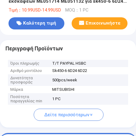
εκσκαφέων ME051714 ME051132 για sk450-6 6D24
6D22
Τιμή：10.99USD-14.99USD
MOQ：1 PC
Καλύτερη τιμή
Επικοινωνήστε
Περιγραφή Προϊόντων
Όροι πληρωμής
T/T PAYPAL HSBC
Αριθμό μοντέλου
Sk450-6 6D24 6D22
Δυνατότητα
500pcs/week
προσφοράς
Μάρκα
MITSUBISHI
Ποσότητα
1 PC
παραγγελίας min
Δείτε περισσότερων