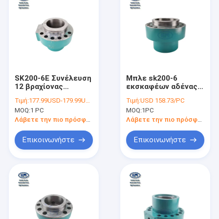
SK200-6E Συνέλευση
Μπλε sk200-6
12 βραχίονας
εκσκαφέων αδένας
YN01V00103S003
κεφαλιών κυλίνδρων
Τιμή:
177.99USD-179.99USD
Τιμή:
USD 158.73/PC
εκσκαφέων
συνελεύσεων
MOQ:
1 PC
MOQ:
1PC
κεφαλιών κυλίνδρων
YN01V00039S014
τρυπών
υδραυλικός
Λάβετε την πιο πρόσφατη τιμή
Λάβετε την πιο πρόσφατη τιμή
Επικοινωνήστε
Επικοινωνήστε
Σπίτι
Προϊόντα
Περίπου εμείς