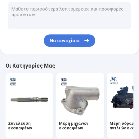
ηλεκτρικά μέρη εκσκαφέων
Μηχανή ταλάντευσης εκσκαφέων
μηχανή εκκινητών εκσκαφέων
Να συνεχίσει
Εξαρτήσεις σφραγίδων εκσκαφέων
Εξαρτήματα αμαξιών εκσκαφέων
Οι Κατηγορίες Μας
Εγχυτήρας καυσίμων diesel
Στροβιλοσυμπιεστής εκσκαφέων
Φίλτρο εκσκαφέων
Υδραντλία εκσκαφέων
Συνέλευση
Μέρη μηχανών
Μέρη υδραυλι
εκσκαφέων
εκσκαφέων
αντλιών εκσκ