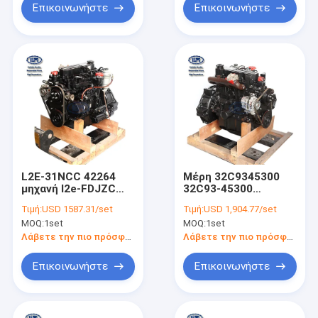
Επικοινωνήστε
Επικοινωνήστε
L2E-31NCC 42264
Μέρη 32C9345300
μηχανή l2e-FDJZC
32C93-45300
εκσκαφέων 4.7KW
εκσκαφέων Assy
Τιμή:
USD 1587.31/set
Τιμή:
USD 1,904.77/set
μηχανών της
MOQ:
1set
MOQ:
1set
Mitsubishi S4Q2
Λάβετε την πιο πρόσφατη τιμή
Λάβετε την πιο πρόσφατη τιμή
Επικοινωνήστε
Επικοινωνήστε