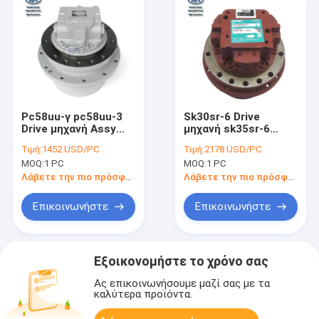
Pc58uu-γ pc58uu-3
Sk30sr-6 Drive
Drive μηχανή Assy
μηχανή sk35sr-6
20U6042111
PX15V00027F1 για τα
Τιμή:
1452 USD/PC
Τιμή:
2178 USD/PC
Exacavator
μέρη Kobelco
MOQ:
1 PC
MOQ:
1 PC
κατασκευής
μηχανημάτων
Λάβετε την πιο πρόσφατη τιμή
Λάβετε την πιο πρόσφατη τιμή
εκσκαφέων
Επικοινωνήστε
Επικοινωνήστε
Εξοικονομήστε το χρόνο σας
Ας επικοινωνήσουμε μαζί σας με τα
καλύτερα προϊόντα.