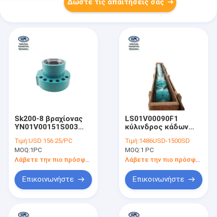
Δώστε τις απαιτήσεις σας
Sk200-8 βραχίονας
LS01V00090F1
YN01V00151S003
κύλινδρος κάδων
ράβδων κάλυψης
εκσκαφέων για
Τιμή:
USD 156.25/PC
Τιμή:
1486USD-1500SD
εκσκαφέων μερών
sk460-8 sk500-9
MOQ:
1PC
MOQ:
1 PC
εκσκαφέων Kobelco
Λάβετε την πιο πρόσφατη τιμή
Λάβετε την πιο πρόσφατη τιμή
Επικοινωνήστε
Επικοινωνήστε