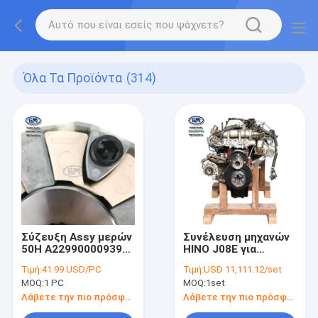
Όλα Τα Προϊόντα
(314)
Σύζευξη Assy μερών
Συνέλευση μηχανών
50H A229900009391
HINO J08E για
εκσκαφέων για
Kobelco sk330-8
Τιμή:
41.99 USD/PC
Τιμή:
USD 11,111.12/set
SY215
sk350-8
MOQ:
1 PC
MOQ:
1set
LC02P00079F1
LC02P00040F1
Λάβετε την πιο πρόσφατη τιμή
Λάβετε την πιο πρόσφατη τιμή
LC02P00033F1