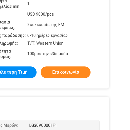
ητα
1
ελίας min:
USD 9000/pcs
υασία
Συσκευασία της EM
έρειες:
ς παράδοσης:
6-10 ημέρες εργασίας
πληρωμής:
T/T, Western Union
ότητα
100pcs την εβδομάδα
οράς:
αλύτερη Τιμή
Επικοινωνία
ός Μερών:
LG30V00001F1