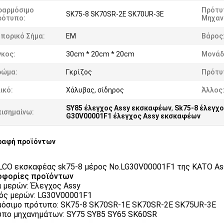
φαρμόσιμο
Πρότυ
SK75-8 SK70SR-2E SK70UR-3E
ρότυπο:
Μηχαν
πορικό Σήμα:
EM
Βάρος
γκος:
30cm * 20cm * 20cm
Μονάδ
ρώμα:
Γκρίζος
Πρότυ
ικό:
Χάλυβας, σίδηρος
Άλλος
SY85 έλεγχος Assy εκσκαφέων
,
Sk75-8 έλεγχ
πισημαίνω:
G30V00001F1 έλεγχος Assy εκσκαφέων
ραφή προϊόντων
CO εκσκαφέας sk75-8 μέρος No.LG30V00001F1 της KATO As
οφορίες προϊόντων
 μερών: Έλεγχος Assy
ός μερών: LG30V00001F1
όσιμο πρότυπο: SK75-8 SK70SR-1E SK70SR-2E SK75UR-3E
πο μηχανημάτων: SY75 SY85 SY65 SK60SR