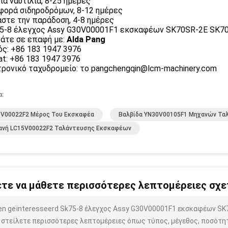
ια ναυτιλία, 8-25 ημέρες
ορά σιδηροδρόμων, 8-12 ημέρες
στε την παράδοση, 4-8 ημέρες
άτε σε επαφή με:
Alda Pang
ός: +86 183 1947 3976
t: +86 183 1947 3976
ρονικό ταχυδρομείο: το pangchengqin@lcm-machinery.com
α:
5V00022F2 Μέρος Του Εκσκαφέα
Βαλβίδα YN30V00105F1 Μηχανών Τ
ανή LC15V00022F2 Ταλάντευσης Εκσκαφέων
τε να μάθετε περισσότερες λεπτομέρειες σχετ
ben geïnteresseerd Sk75-8 έλεγχος Assy G30V00001F1 εκσκαφέων S
 στείλετε περισσότερες λεπτομέρειες όπως τύπος, μέγεθος, ποσότητα