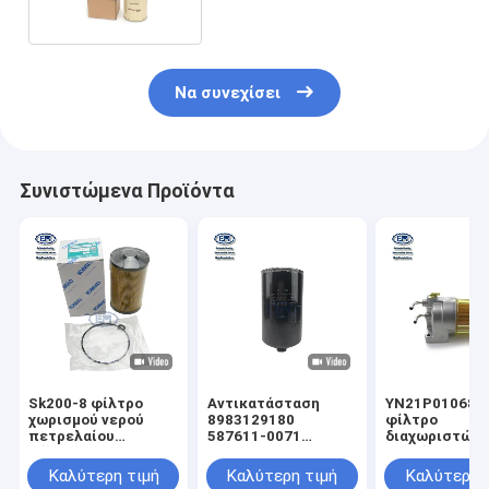
Να συνεχίσει
Συνιστώμενα Προϊόντα
Sk200-8 φίλτρο
Αντικατάσταση
YN21P01068F
χωρισμού νερού
8983129180
φίλτρο
πετρελαίου
587611-0071
διαχωριστών 
φίλτρων
587611-0070
καυσίμων φίλ
YN21P01068R100
φίλτρων
εκσκαφέων γι
Καλύτερη τιμή
Καλύτερη τιμή
Καλύτερη 
εκσκαφέων
εκσκαφέων 4HK1
sk250-8 sk330