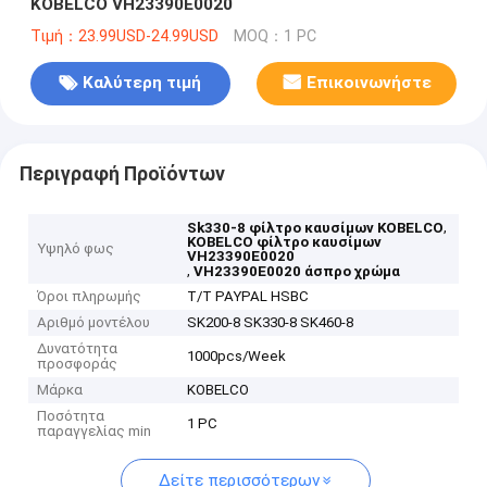
KOBELCO VH23390E0020
Τιμή：23.99USD-24.99USD
MOQ：1 PC
Καλύτερη τιμή
Επικοινωνήστε
Περιγραφή Προϊόντων
,
Sk330-8 φίλτρο καυσίμων KOBELCO
KOBELCO φίλτρο καυσίμων
Υψηλό φως
VH23390E0020
,
VH23390E0020 άσπρο χρώμα
Όροι πληρωμής
T/T PAYPAL HSBC
Αριθμό μοντέλου
SK200-8 SK330-8 SK460-8
Δυνατότητα
1000pcs/Week
προσφοράς
Μάρκα
KOBELCO
Ποσότητα
1 PC
παραγγελίας min
Δείτε περισσότερων