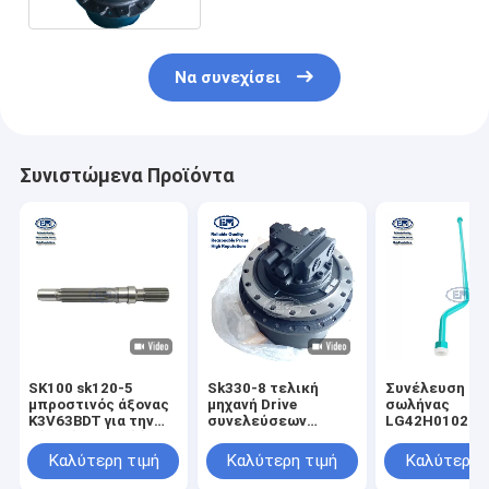
Να συνεχίσει
Συνιστώμενα Προϊόντα
SK100 sk120-5
Sk330-8 τελική
Συνέλευση sk
μπροστινός άξονας
μηχανή Drive
σωλήνας
K3V63BDT για την
συνελεύσεων
LG42H01027P
υδραυλική αντλία
SH300 CX300
LG42H01039P
YW10V00005S111
M4V290
εκσκαφέων Ko
Καλύτερη τιμή
Καλύτερη τιμή
Καλύτερη 
LC15V00023F1
LC15V00023F2