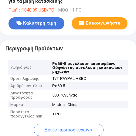
για τα μέρη κατασκευής
Τιμή：1048.99 USD/PC
MOQ：1 PC
Καλύτερη τιμή
Επικοινωνήστε
Περιγραφή Προϊόντων
,
Pc60-5 συνέλευση εκσκαφέων
Υψηλό φως
Οδηγώντας συνέλευση εκσκαφέων
μηχανών
Όροι πληρωμής
T/T PAYPAL HSBC
Αριθμό μοντέλου
Pc60-5
Δυνατότητα
500 PC/μήνας
προσφοράς
Μάρκα
Made in China
Ποσότητα
1 PC
παραγγελίας min
Δείτε περισσότερων