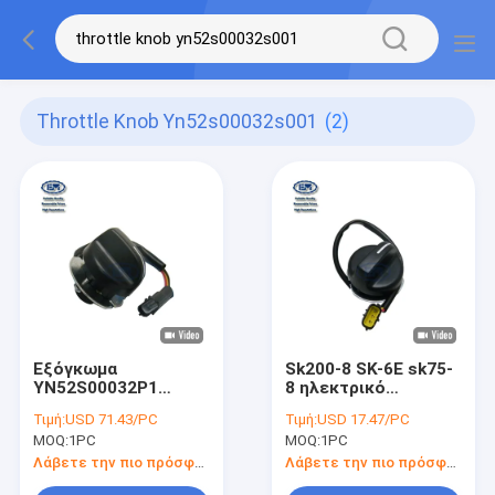
Throttle Knob Yn52s00032s001
(2)
Εξόγκωμα
Sk200-8 SK-6E sk75-
YN52S00032P1
8 ηλεκτρικό
YN52S00032S001
εξόγκωμα
Τιμή:
USD 71.43/PC
Τιμή:
USD 17.47/PC
ρυθμιστικών
YN52S00032P1
MOQ:
1PC
MOQ:
1PC
βαλβίδων
YN52S00032S001
εκσκαφέων
ρυθμιστικών
Λάβετε την πιο πρόσφατη τιμή
Λάβετε την πιο πρόσφατη τιμή
βαλβίδων μερών