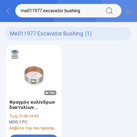
Me011977 Excavator Bushing
(1)
Φραγμός κυλίνδρων
δακτυλίων
εκσκαφέων μερών
Τιμή:
10.99-14.99
υδραυλικών αντλιών
MOQ:
1 PC
εκσκαφέων
ME011982 ME011977
Λάβετε την πιο πρόσφατη τιμή